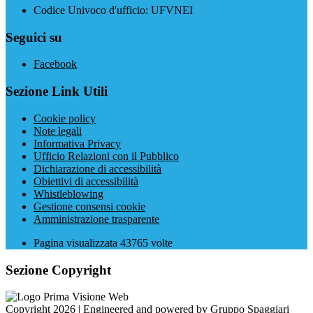
Codice Univoco d'ufficio: UFVNEI
Seguici su
Facebook
Sezione Link Utili
Cookie policy
Note legali
Informativa Privacy
Ufficio Relazioni con il Pubblico
Dichiarazione di accessibilità
Obiettivi di accessibilità
Whistleblowing
Gestione consensi cookie
Amministrazione trasparente
Pagina visualizzata
43765
volte
Sezione Copyright
Copyright 2026 | Engineered and powered by Gruppo Spaggiari