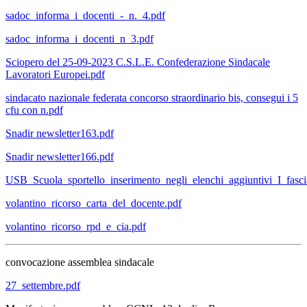
sadoc_informa_i_docenti_-_n._4.pdf
sadoc_informa_i_docenti_n_3.pdf
Sciopero del 25-09-2023 C.S.L.E. Confederazione Sindacale
Lavoratori Europei.pdf
sindacato nazionale federata concorso straordinario bis, consegui i 5
cfu con n.pdf
Snadir newsletter163.pdf
Snadir newsletter166.pdf
USB_Scuola_sportello_inserimento_negli_elenchi_aggiuntivi_I_fas
volantino_ricorso_carta_del_docente.pdf
volantino_ricorso_rpd_e_cia.pdf
convocazione assemblea sindacale
27_settembre.pdf