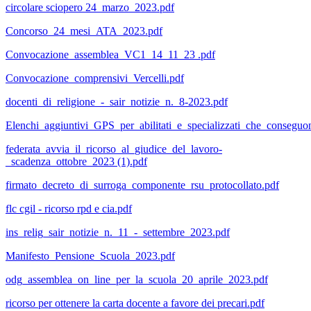
circolare sciopero 24_marzo_2023.pdf
Concorso_24_mesi_ATA_2023.pdf
Convocazione_assemblea_VC1_14_11_23 .pdf
Convocazione_comprensivi_Vercelli.pdf
docenti_di_religione_-_sair_notizie_n._8-2023.pdf
Elenchi_aggiuntivi_GPS_per_abilitati_e_specializzati_che_conseguo
federata_avvia_il_ricorso_al_giudice_del_lavoro-
_scadenza_ottobre_2023 (1).pdf
firmato_decreto_di_surroga_componente_rsu_protocollato.pdf
flc cgil - ricorso rpd e cia.pdf
ins_relig_sair_notizie_n._11_-_settembre_2023.pdf
Manifesto_Pensione_Scuola_2023.pdf
odg_assemblea_on_line_per_la_scuola_20_aprile_2023.pdf
ricorso per ottenere la carta docente a favore dei precari.pdf