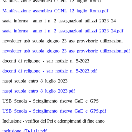
Manifestazione_assemblea_CCNL_12_luglio_Roma
Manifestazione_assemblea_CCNL_12_luglio_Roma.pdf
saata_informa__anno_i_n._2_assegnazioni_utilizzi_2023_24
saata_informa__anno_i_n._2_assegnazioni_utilizzi_2023_24.pdf
newsletter_usb_scuola_giugno_23_ass_provvisorie_utilizzazioni
newsletter_usb_scuola_giugno_23_ass_provvisorie_utilizzazioni.pdf
docenti_di_religione_-_sair_notizie_n._5-2023
docenti_di_religione_-_sair_notizie_n._5-2023.pdf
naspi_scuola_entro_8_luglio_2023
naspi_scuola_entro_8_luglio_2023.pdf
USB_Scuola_-_Scioglimento_riserva_GaE_e_GPS
USB_Scuola_-_Scioglimento_riserva_GaE_e_GPS.pdf
Inclusione - verifica del Pei e adempimenti di fine anno
inclusione_(2)-1 (1).pdf