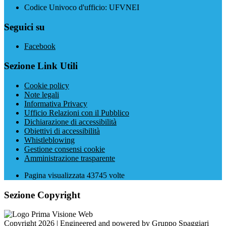
Codice Univoco d'ufficio: UFVNEI
Seguici su
Facebook
Sezione Link Utili
Cookie policy
Note legali
Informativa Privacy
Ufficio Relazioni con il Pubblico
Dichiarazione di accessibilità
Obiettivi di accessibilità
Whistleblowing
Gestione consensi cookie
Amministrazione trasparente
Pagina visualizzata
43745
volte
Sezione Copyright
Copyright 2026 | Engineered and powered by Gruppo Spaggiari