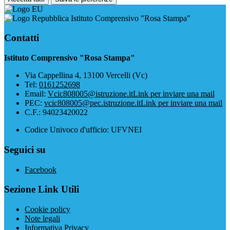
Istituto Comprensivo "Rosa Stampa"
Contatti
Istituto Comprensivo "Rosa Stampa"
Via Cappellina 4, 13100 Vercelli (Vc)
Tel:
0161252698
Email:
Vcic808005@istruzione.it
Link per inviare una mail
PEC:
vcic808005@pec.istruzione.it
Link per inviare una mail
C.F.: 94023420022
Codice Univoco d'ufficio: UFVNEI
Seguici su
Facebook
Sezione Link Utili
Cookie policy
Note legali
Informativa Privacy