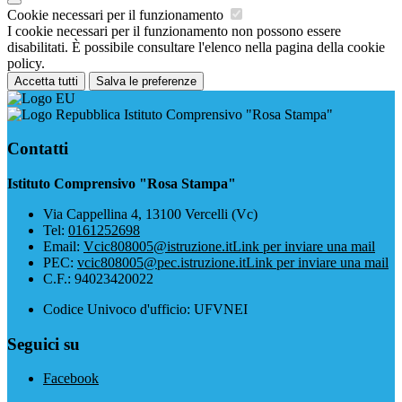
Cookie necessari per il funzionamento
I cookie necessari per il funzionamento non possono essere
disabilitati. È possibile consultare l'elenco nella pagina della cookie
policy.
Accetta tutti
Salva le preferenze
Istituto Comprensivo "Rosa Stampa"
Contatti
Istituto Comprensivo "Rosa Stampa"
Via Cappellina 4, 13100 Vercelli (Vc)
Tel:
0161252698
Email:
Vcic808005@istruzione.it
Link per inviare una mail
PEC:
vcic808005@pec.istruzione.it
Link per inviare una mail
C.F.: 94023420022
Codice Univoco d'ufficio: UFVNEI
Seguici su
Facebook