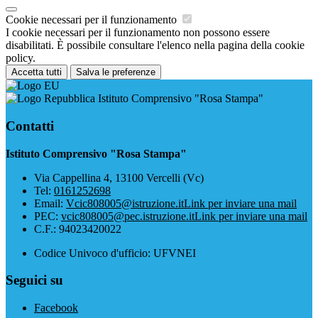
Cookie necessari per il funzionamento
I cookie necessari per il funzionamento non possono essere
disabilitati. È possibile consultare l'elenco nella pagina della cookie
policy.
Accetta tutti
Salva le preferenze
Istituto Comprensivo "Rosa Stampa"
Contatti
Istituto Comprensivo "Rosa Stampa"
Via Cappellina 4, 13100 Vercelli (Vc)
Tel:
0161252698
Email:
Vcic808005@istruzione.it
Link per inviare una mail
PEC:
vcic808005@pec.istruzione.it
Link per inviare una mail
C.F.: 94023420022
Codice Univoco d'ufficio: UFVNEI
Seguici su
Facebook