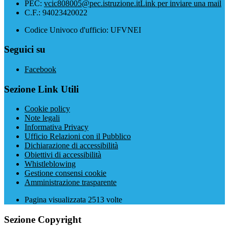
PEC:
vcic808005@pec.istruzione.it
Link per inviare una mail
C.F.: 94023420022
Codice Univoco d'ufficio: UFVNEI
Seguici su
Facebook
Sezione Link Utili
Cookie policy
Note legali
Informativa Privacy
Ufficio Relazioni con il Pubblico
Dichiarazione di accessibilità
Obiettivi di accessibilità
Whistleblowing
Gestione consensi cookie
Amministrazione trasparente
Pagina visualizzata
2513
volte
Sezione Copyright