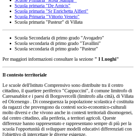
Scuole Primaria "Rosa Stampa"
Scuola primaria "De Amicis"
Scuola primaria "Sr Enrichetta Alfieri"
Scuola Primaria "Vittorio Veneto"
Scuola primaria "Pasteur" di Villata
Scuola Secondaria di primo grado "Avogadro"
Scuola secondaria di primo grado "Tavallini"
Scuola secondaria di primo grado "Pasteur"
Per maggiori informazioni consultare la sezione
" I Luoghi"
Il contesto territoriale
Le scuole dell'Istituto Comprensivo sono distribuite tra il centro
cittadino, il quartiere periferico "Cappuccini", il comune limitrofo di
Caresanablot e i paesi di Borgovercelli (limitrofo alla città), di Villata
ed Olcenengo . Di conseguenza la popolazione scolastica è costituita
da ragazzi che provengono da contesti socio-economico-culturali
molto diversi e che vivono anche in contesti territoriali disomogenei,
dal centro cittadino, alla periferia, a territori agricoli. Queste
differenze hanno rappresentato e rappresentano sempre di più per la
scuola l'opportunità di sviluppare modelli educativi differenziati con
l'obiettivo di intercettare le diverse esigenze.