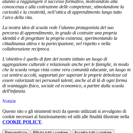
alunno a raggiungere il successo formativo, motivandolo alla
conoscenza e alla costruzione delle competenze, stimolandone la
curiosità e la creatività, nell’ottica di apprendimento lungo tutto
l’arco della vita.
La nostra idea di scuola vede l’alunno protagonista del suo
percorso di apprendimento, in grado di costruire una propria
identità e di progettare la propria esistenza,
sperimentando la
cittadinanza attiva e la partecipazione, nel rispetto e nella
collaborazione reciproca.
L’obiettivo è quello di fare del nostro istituto un luogo di
aggregazione culturale e relazionale anche per le famiglie, in modo
che la scuola venga vista come vera comunità educante, un luogo in
cui sentirsi accolti, supportati per superare le proprie debolezze ed
essere valorizzati nei personali talenti, anche al di là di ogni forma
di svantaggio fisico, sociale ed economico, a partire dalla scuola
dell'infanzia
.
Notizie
Questo sito o gli strumenti terzi da questo utilizzati si avvalgono di
cookie necessari al funzionamento ed utili alle finalità illustrate nella
COOKIE POLICY
.
Personalizza
Rifiuta tutti
i cookies
Accetta tutti
i cookies