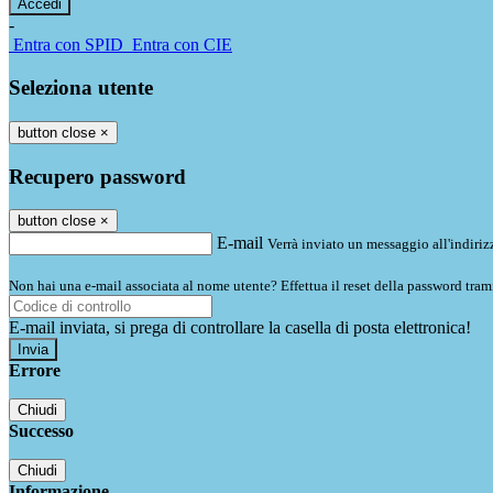
-
Entra con SPID
Entra con CIE
Seleziona utente
button close
×
Recupero password
button close
×
E-mail
Verrà inviato un messaggio all'indirizz
Non hai una e-mail associata al nome utente? Effettua il reset della password tram
E-mail inviata, si prega di controllare la casella di posta elettronica!
Errore
Chiudi
Successo
Chiudi
Informazione