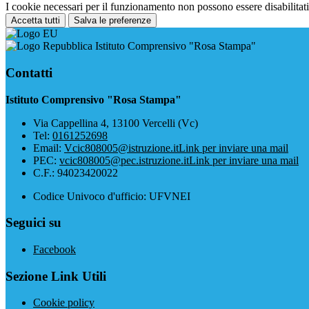
I cookie necessari per il funzionamento non possono essere disabilitati.
Accetta tutti
Salva le preferenze
Istituto Comprensivo "Rosa Stampa"
Contatti
Istituto Comprensivo "Rosa Stampa"
Via Cappellina 4, 13100 Vercelli (Vc)
Tel:
0161252698
Email:
Vcic808005@istruzione.it
Link per inviare una mail
PEC:
vcic808005@pec.istruzione.it
Link per inviare una mail
C.F.: 94023420022
Codice Univoco d'ufficio: UFVNEI
Seguici su
Facebook
Sezione Link Utili
Cookie policy