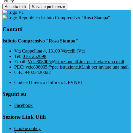
policy.
Accetta tutti
Salva le preferenze
Istituto Comprensivo "Rosa Stampa"
Contatti
Istituto Comprensivo "Rosa Stampa"
Via Cappellina 4, 13100 Vercelli (Vc)
Tel:
0161252698
Email:
Vcic808005@istruzione.it
Link per inviare una mail
PEC:
vcic808005@pec.istruzione.it
Link per inviare una mail
C.F.: 94023420022
Codice Univoco d'ufficio: UFVNEI
Seguici su
Facebook
Sezione Link Utili
Cookie policy