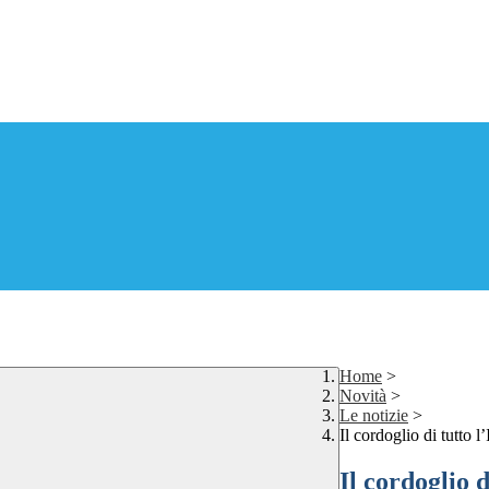
Home
>
Novità
>
Le notizie
>
Il cordoglio di tutto l’
Il cordoglio d