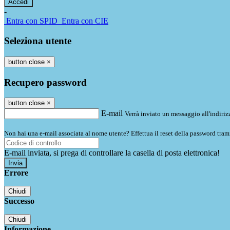
-
Entra con SPID
Entra con CIE
Seleziona utente
button close
×
Recupero password
button close
×
E-mail
Verrà inviato un messaggio all'indirizz
Non hai una e-mail associata al nome utente? Effettua il reset della password tram
E-mail inviata, si prega di controllare la casella di posta elettronica!
Errore
Chiudi
Successo
Chiudi
Informazione