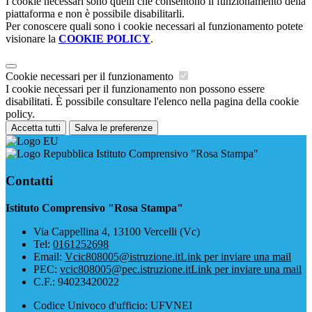
I cookie necessari sono quelli che consentono il funzionamento della
piattaforma e non è possibile disabilitarli.
Per conoscere quali sono i cookie necessari al funzionamento potete
visionare la
COOKIE POLICY
.
Cookie necessari per il funzionamento
I cookie necessari per il funzionamento non possono essere
disabilitati. È possibile consultare l'elenco nella pagina della cookie
policy.
Accetta tutti
Salva le preferenze
Istituto Comprensivo "Rosa Stampa"
Contatti
Istituto Comprensivo "Rosa Stampa"
Via Cappellina 4, 13100 Vercelli (Vc)
Tel:
0161252698
Email:
Vcic808005@istruzione.it
Link per inviare una mail
PEC:
vcic808005@pec.istruzione.it
Link per inviare una mail
C.F.: 94023420022
Codice Univoco d'ufficio: UFVNEI