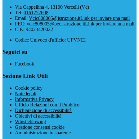
Via Cappellina 4, 13100 Vercelli (Vc)
Tel:
0161252698
Email:
Vcic808005@istruzione.it
Link per inviare una mail
PEC:
vcic808005@pec.istruzione.it
Link per inviare una mail
C.F.: 94023420022
Codice Univoco d'ufficio: UFVNEI
Seguici su
Facebook
Sezione Link Utili
Cookie policy
Note legali
Informativa Privacy
Ufficio Relazioni con il Pubblico
Dichiarazione di accessibilità
Obiettivi di accessibilità
Whistleblowing
Gestione consensi cookie
Amministrazione trasparente