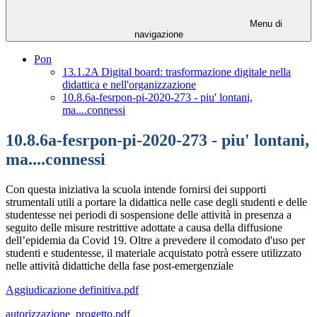
Menu di
navigazione
Pon
13.1.2A Digital board: trasformazione digitale nella
didattica e nell'organizzazione
10.8.6a-fesrpon-pi-2020-273 - piu' lontani,
ma....connessi
10.8.6a-fesrpon-pi-2020-273 - piu' lontani,
ma....connessi
Con questa iniziativa la scuola intende fornirsi dei supporti
strumentali utili a portare la didattica nelle
case degli studenti e delle
studentesse nei periodi di sospensione delle attività in presenza a
seguito delle misure restrittive adottate a causa della diffusione
dell’epidemia da Covid 19. Oltre a prevedere il comodato d'uso per
studenti e studentesse, il materiale acquistato potrà essere utilizzato
nelle attività didattiche della fase post-emergenziale
Aggiudicazione definitiva.pdf
autorizzazione_progetto.pdf