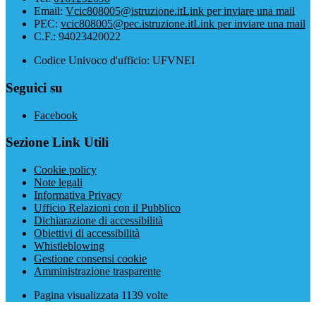
Email:
Vcic808005@istruzione.it
Link per inviare una mail
PEC:
vcic808005@pec.istruzione.it
Link per inviare una mail
C.F.: 94023420022
Codice Univoco d'ufficio: UFVNEI
Seguici su
Facebook
Sezione Link Utili
Cookie policy
Note legali
Informativa Privacy
Ufficio Relazioni con il Pubblico
Dichiarazione di accessibilità
Obiettivi di accessibilità
Whistleblowing
Gestione consensi cookie
Amministrazione trasparente
Pagina visualizzata
1139
volte