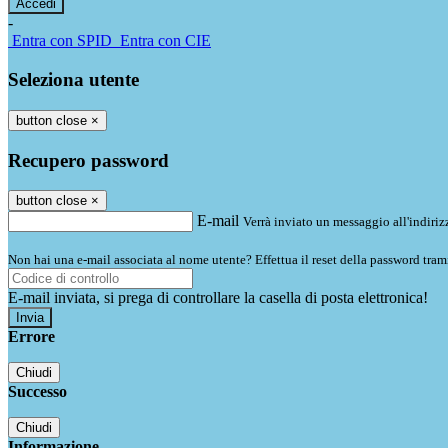
-
Entra con SPID
Entra con CIE
Seleziona utente
button close
×
Recupero password
button close
×
E-mail
Verrà inviato un messaggio all'indirizz
Non hai una e-mail associata al nome utente? Effettua il reset della password tram
E-mail inviata, si prega di controllare la casella di posta elettronica!
Errore
Chiudi
Successo
Chiudi
Informazione