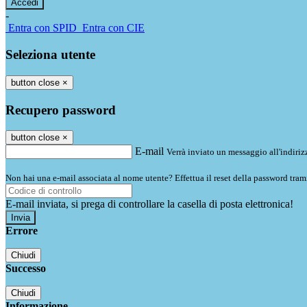
-
Entra con SPID
Entra con CIE
Seleziona utente
button close
×
Recupero password
button close
×
E-mail
Verrà inviato un messaggio all'indirizz
Non hai una e-mail associata al nome utente? Effettua il reset della password tram
E-mail inviata, si prega di controllare la casella di posta elettronica!
Errore
Chiudi
Successo
Chiudi
Informazione