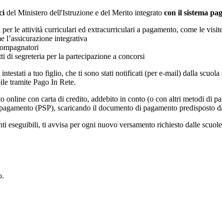
ci
del Ministero dell'Istruzione e del Merito integrato
con il sistema p
i per le attività curriculari ed extracurriculari a pagamento, come le visit
e l’assicurazione integrativa
ccompagnatori
tti di segreteria per la partecipazione a concorsi
intestati a tuo figlio, che ti sono stati notificati (per e-mail) dalla scuo
ile tramite Pago In Rete.
online con carta di credito, addebito in conto (o con altri metodi di p
vizi di pagamento (PSP), scaricando il documento di pagamento predisposto
eseguibili, ti avvisa per ogni nuovo versamento richiesto dalle scuole, ti 
o.