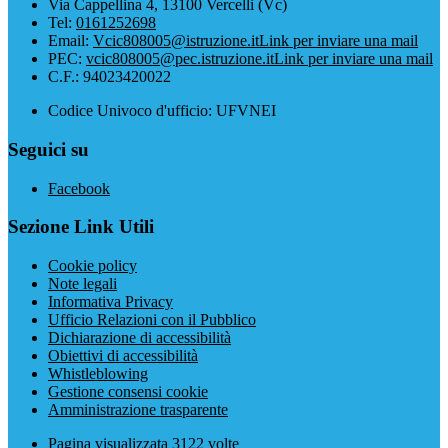
Via Cappellina 4, 13100 Vercelli (Vc)
Tel:
0161252698
Email:
Vcic808005@istruzione.it
Link per inviare una mail
PEC:
vcic808005@pec.istruzione.it
Link per inviare una mail
C.F.: 94023420022
Codice Univoco d'ufficio: UFVNEI
Seguici su
Facebook
Sezione Link Utili
Cookie policy
Note legali
Informativa Privacy
Ufficio Relazioni con il Pubblico
Dichiarazione di accessibilità
Obiettivi di accessibilità
Whistleblowing
Gestione consensi cookie
Amministrazione trasparente
Pagina visualizzata
3122
volte