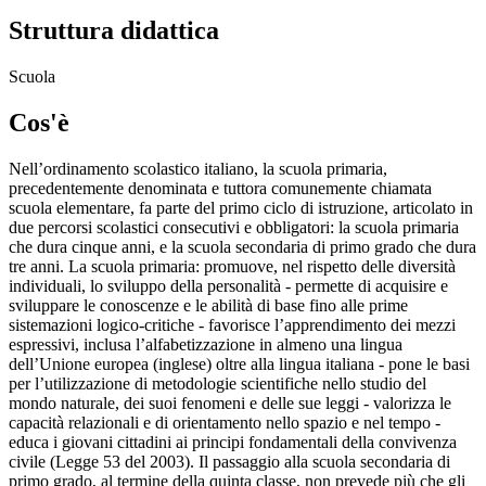
Struttura didattica
Scuola
Cos'è
Nell’ordinamento scolastico italiano, la scuola primaria,
precedentemente denominata e tuttora comunemente chiamata
scuola elementare, fa parte del primo ciclo di istruzione, articolato in
due percorsi scolastici consecutivi e obbligatori: la scuola primaria
che dura cinque anni, e la scuola secondaria di primo grado che dura
tre anni. La scuola primaria: promuove, nel rispetto delle diversità
individuali, lo sviluppo della personalità - permette di acquisire e
sviluppare le conoscenze e le abilità di base fino alle prime
sistemazioni logico-critiche - favorisce l’apprendimento dei mezzi
espressivi, inclusa l’alfabetizzazione in almeno una lingua
dell’Unione europea (inglese) oltre alla lingua italiana - pone le basi
per l’utilizzazione di metodologie scientifiche nello studio del
mondo naturale, dei suoi fenomeni e delle sue leggi - valorizza le
capacità relazionali e di orientamento nello spazio e nel tempo -
educa i giovani cittadini ai principi fondamentali della convivenza
civile (Legge 53 del 2003). Il passaggio alla scuola secondaria di
primo grado, al termine della quinta classe, non prevede più che gli