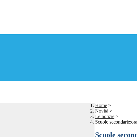
Home
>
Novità
>
Le notizie
>
Scuole secondarie:or
Scuole secon