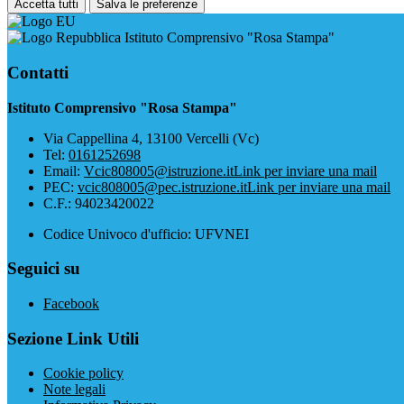
Accetta tutti
Salva le preferenze
Istituto Comprensivo "Rosa Stampa"
Contatti
Istituto Comprensivo "Rosa Stampa"
Via Cappellina 4, 13100 Vercelli (Vc)
Tel:
0161252698
Email:
Vcic808005@istruzione.it
Link per inviare una mail
PEC:
vcic808005@pec.istruzione.it
Link per inviare una mail
C.F.: 94023420022
Codice Univoco d'ufficio: UFVNEI
Seguici su
Facebook
Sezione Link Utili
Cookie policy
Note legali