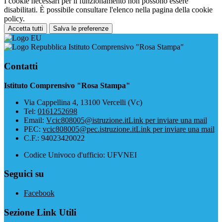
I cookie necessari per il funzionamento non possono essere
disabilitati. È possibile consultare l'elenco nella pagina della cookie
policy.
Accetta tutti
Salva le preferenze
Istituto Comprensivo "Rosa Stampa"
Contatti
Istituto Comprensivo "Rosa Stampa"
Via Cappellina 4, 13100 Vercelli (Vc)
Tel:
0161252698
Email:
Vcic808005@istruzione.it
Link per inviare una mail
PEC:
vcic808005@pec.istruzione.it
Link per inviare una mail
C.F.: 94023420022
Codice Univoco d'ufficio: UFVNEI
Seguici su
Facebook
Sezione Link Utili