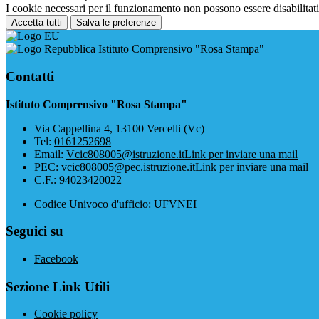
I cookie necessari per il funzionamento non possono essere disabilitati.
Accetta tutti
Salva le preferenze
Istituto Comprensivo "Rosa Stampa"
Contatti
Istituto Comprensivo "Rosa Stampa"
Via Cappellina 4, 13100 Vercelli (Vc)
Tel:
0161252698
Email:
Vcic808005@istruzione.it
Link per inviare una mail
PEC:
vcic808005@pec.istruzione.it
Link per inviare una mail
C.F.: 94023420022
Codice Univoco d'ufficio: UFVNEI
Seguici su
Facebook
Sezione Link Utili
Cookie policy