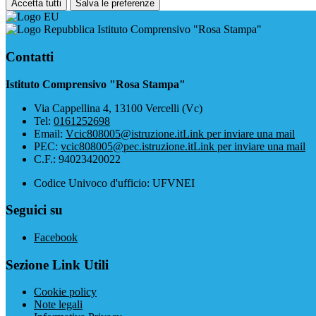
Accetta tutti
Salva le preferenze
Istituto Comprensivo "Rosa Stampa"
Contatti
Istituto Comprensivo "Rosa Stampa"
Via Cappellina 4, 13100 Vercelli (Vc)
Tel:
0161252698
Email:
Vcic808005@istruzione.it
Link per inviare una mail
PEC:
vcic808005@pec.istruzione.it
Link per inviare una mail
C.F.: 94023420022
Codice Univoco d'ufficio: UFVNEI
Seguici su
Facebook
Sezione Link Utili
Cookie policy
Note legali