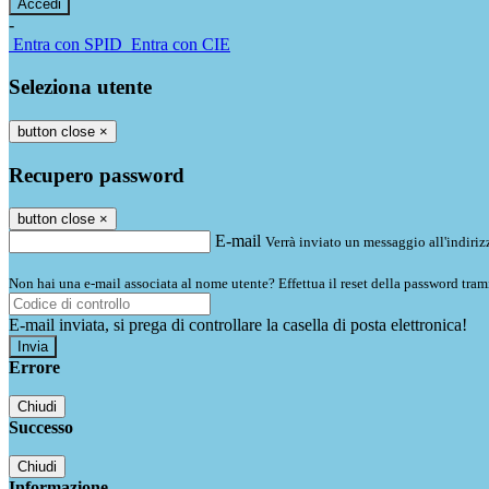
-
Entra con SPID
Entra con CIE
Seleziona utente
button close
×
Recupero password
button close
×
E-mail
Verrà inviato un messaggio all'indirizz
Non hai una e-mail associata al nome utente? Effettua il reset della password tram
E-mail inviata, si prega di controllare la casella di posta elettronica!
Errore
Chiudi
Successo
Chiudi
Informazione