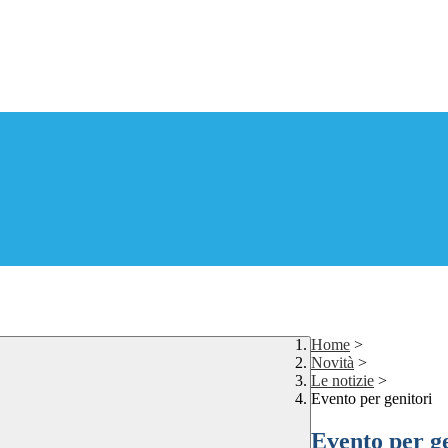
Home
>
Novità
>
Le notizie
>
Evento per genitori
Evento per ge