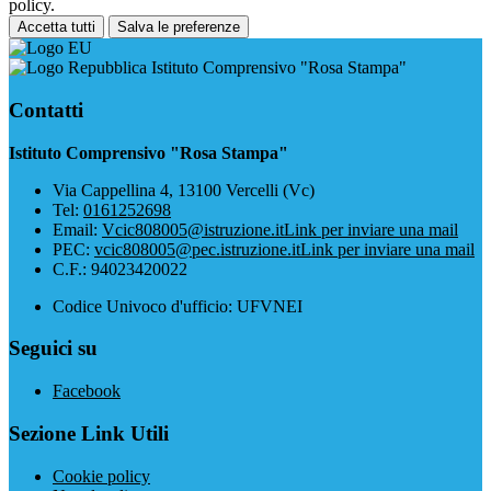
policy.
Accetta tutti
Salva le preferenze
Istituto Comprensivo "Rosa Stampa"
Contatti
Istituto Comprensivo "Rosa Stampa"
Via Cappellina 4, 13100 Vercelli (Vc)
Tel:
0161252698
Email:
Vcic808005@istruzione.it
Link per inviare una mail
PEC:
vcic808005@pec.istruzione.it
Link per inviare una mail
C.F.: 94023420022
Codice Univoco d'ufficio: UFVNEI
Seguici su
Facebook
Sezione Link Utili
Cookie policy