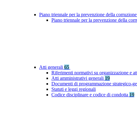
Piano triennale per la prevenzione della corruzione
Piano triennale per la prevenzione della co
Atti generali
65
Riferimenti normativi su organizzazione e at
Atti amministrativi generali
19
Documenti di programmazione strategico-ge
Statuti e leggi regionali
Codice disciplinare e codice di condotta
19