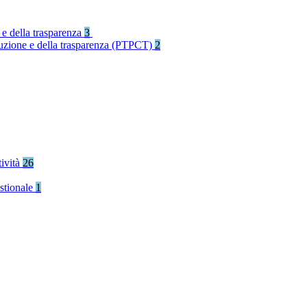
 e della trasparenza
3
rruzione e della trasparenza (PTPCT)
2
tività
26
stionale
1