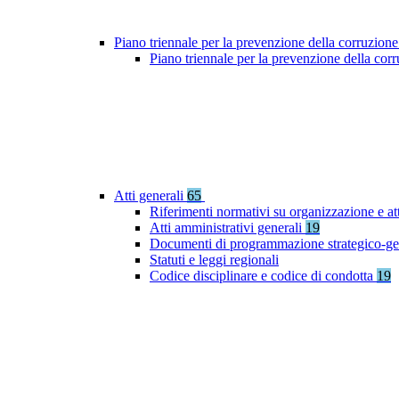
Piano triennale per la prevenzione della corruzione
Piano triennale per la prevenzione della co
Atti generali
65
Riferimenti normativi su organizzazione e at
Atti amministrativi generali
19
Documenti di programmazione strategico-ge
Statuti e leggi regionali
Codice disciplinare e codice di condotta
19