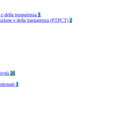
 e della trasparenza
3
rruzione e della trasparenza (PTPCT)
2
tività
26
stionale
1