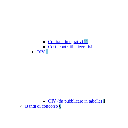
Contratti integrativi
11
Costi contratti integrativi
OIV
1
OIV (da pubblicare in tabelle)
1
Bandi di concorso
6