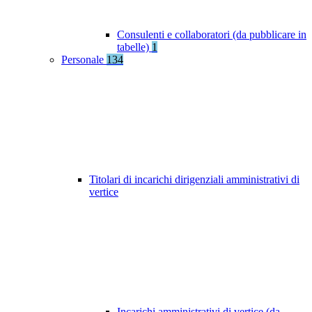
Consulenti e collaboratori (da pubblicare in
tabelle)
1
Personale
134
Titolari di incarichi dirigenziali amministrativi di
vertice
Incarichi amministrativi di vertice (da