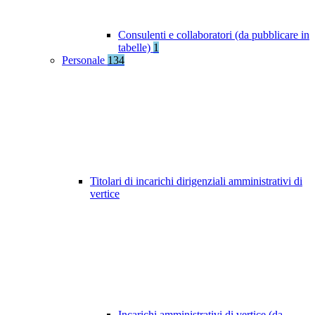
Consulenti e collaboratori (da pubblicare in
tabelle)
1
Personale
134
Titolari di incarichi dirigenziali amministrativi di
vertice
Incarichi amministrativi di vertice (da