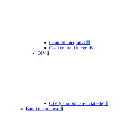
Contratti integrativi
11
Costi contratti integrativi
OIV
1
OIV (da pubblicare in tabelle)
1
Bandi di concorso
6