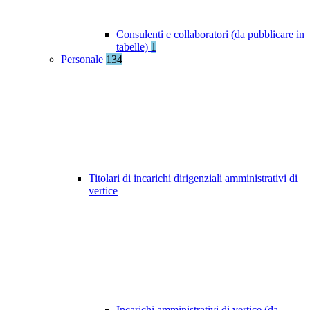
Consulenti e collaboratori (da pubblicare in
tabelle)
1
Personale
134
Titolari di incarichi dirigenziali amministrativi di
vertice
Incarichi amministrativi di vertice (da