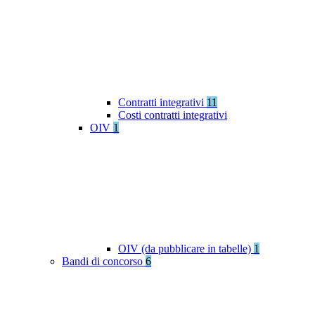
Contratti integrativi
11
Costi contratti integrativi
OIV
1
OIV (da pubblicare in tabelle)
1
Bandi di concorso
6