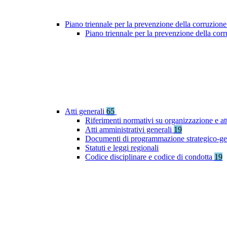
Piano triennale per la prevenzione della corruzione
Piano triennale per la prevenzione della co
Atti generali
65
Riferimenti normativi su organizzazione e at
Atti amministrativi generali
19
Documenti di programmazione strategico-ge
Statuti e leggi regionali
Codice disciplinare e codice di condotta
19