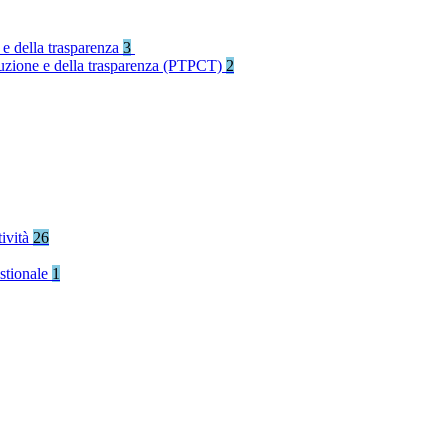
 e della trasparenza
3
rruzione e della trasparenza (PTPCT)
2
tività
26
stionale
1