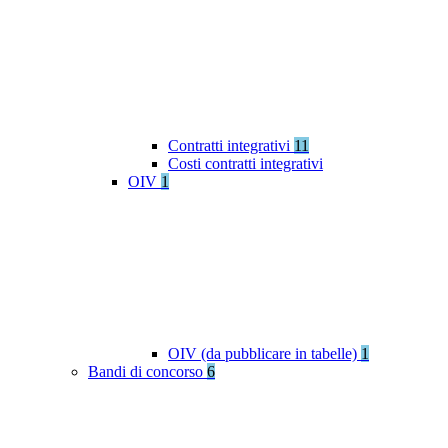
Contratti integrativi
11
Costi contratti integrativi
OIV
1
OIV (da pubblicare in tabelle)
1
Bandi di concorso
6