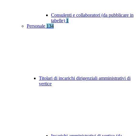
Consulenti e collaboratori (da pubblicare in
tabelle)
1
Personale
134
Titolari di incarichi dirigenziali amministrativi di
vertice
Incarichi amministrativi di vertice (da