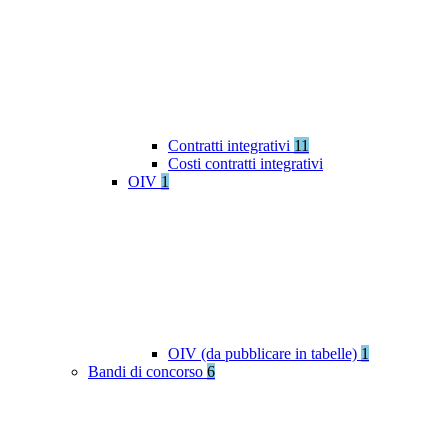
Contratti integrativi
11
Costi contratti integrativi
OIV
1
OIV (da pubblicare in tabelle)
1
Bandi di concorso
6