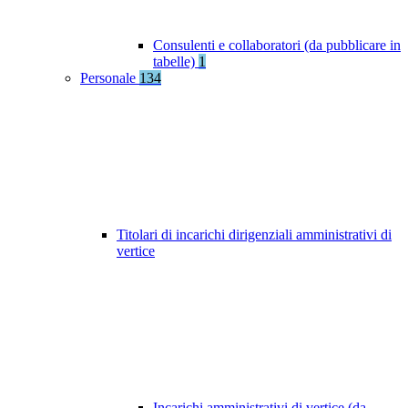
Consulenti e collaboratori (da pubblicare in
tabelle)
1
Personale
134
Titolari di incarichi dirigenziali amministrativi di
vertice
Incarichi amministrativi di vertice (da