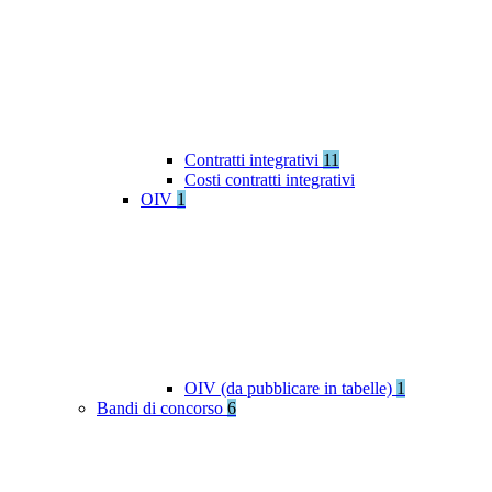
Contratti integrativi
11
Costi contratti integrativi
OIV
1
OIV (da pubblicare in tabelle)
1
Bandi di concorso
6