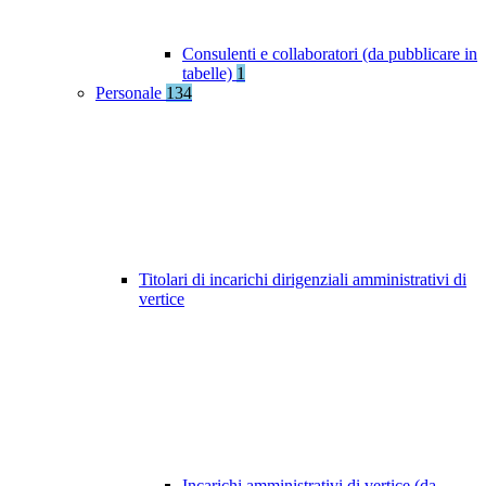
Consulenti e collaboratori (da pubblicare in
tabelle)
1
Personale
134
Titolari di incarichi dirigenziali amministrativi di
vertice
Incarichi amministrativi di vertice (da