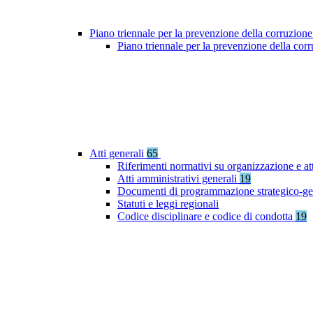
Piano triennale per la prevenzione della corruzione
Piano triennale per la prevenzione della co
Atti generali
65
Riferimenti normativi su organizzazione e at
Atti amministrativi generali
19
Documenti di programmazione strategico-ge
Statuti e leggi regionali
Codice disciplinare e codice di condotta
19