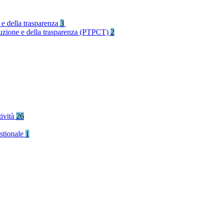
 e della trasparenza
3
rruzione e della trasparenza (PTPCT)
2
tività
26
stionale
1