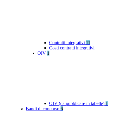
Contratti integrativi
11
Costi contratti integrativi
OIV
1
OIV (da pubblicare in tabelle)
1
Bandi di concorso
6