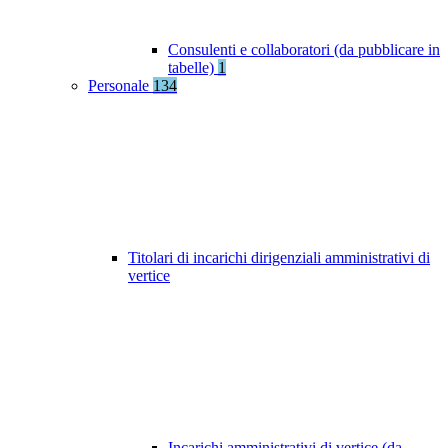
Consulenti e collaboratori (da pubblicare in
tabelle)
1
Personale
134
Titolari di incarichi dirigenziali amministrativi di
vertice
Incarichi amministrativi di vertice (da