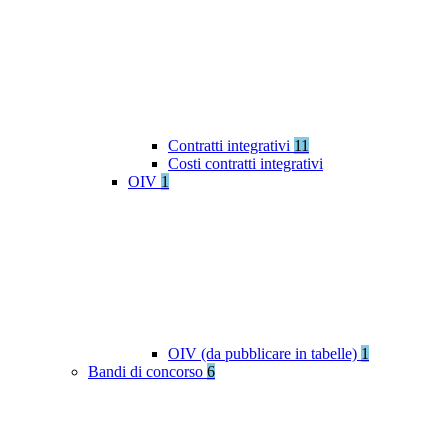
Contratti integrativi
11
Costi contratti integrativi
OIV
1
OIV (da pubblicare in tabelle)
1
Bandi di concorso
6