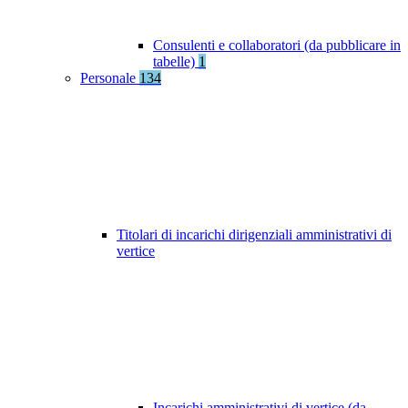
Consulenti e collaboratori (da pubblicare in
tabelle)
1
Personale
134
Titolari di incarichi dirigenziali amministrativi di
vertice
Incarichi amministrativi di vertice (da