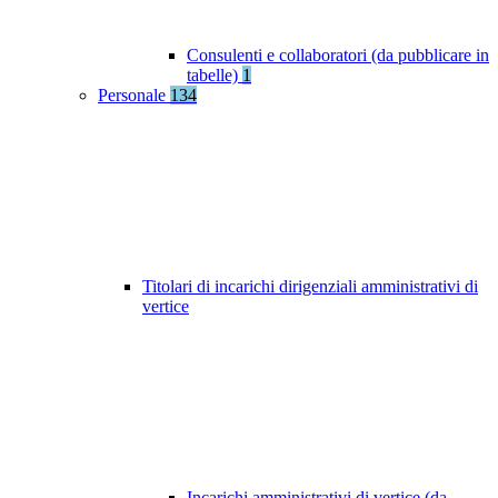
Consulenti e collaboratori (da pubblicare in
tabelle)
1
Personale
134
Titolari di incarichi dirigenziali amministrativi di
vertice
Incarichi amministrativi di vertice (da