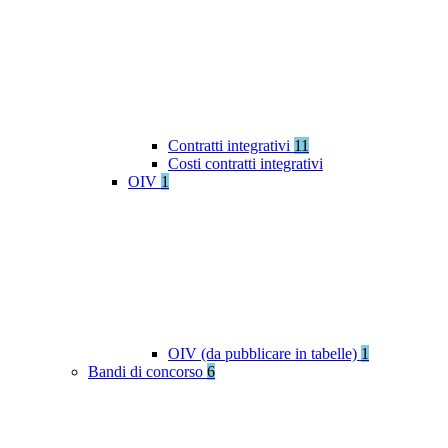
Contratti integrativi
11
Costi contratti integrativi
OIV
1
OIV (da pubblicare in tabelle)
1
Bandi di concorso
6