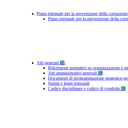
Piano triennale per la prevenzione della corruzione
Piano triennale per la prevenzione della co
Atti generali
65
Riferimenti normativi su organizzazione e at
Atti amministrativi generali
19
Documenti di programmazione strategico-ge
Statuti e leggi regionali
Codice disciplinare e codice di condotta
19