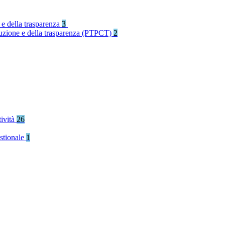
 e della trasparenza
3
rruzione e della trasparenza (PTPCT)
2
tività
26
stionale
1