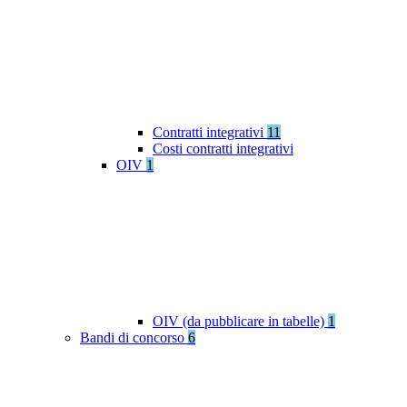
Contratti integrativi
11
Costi contratti integrativi
OIV
1
OIV (da pubblicare in tabelle)
1
Bandi di concorso
6