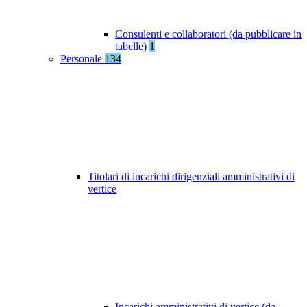
Consulenti e collaboratori (da pubblicare in
tabelle)
1
Personale
134
Titolari di incarichi dirigenziali amministrativi di
vertice
Incarichi amministrativi di vertice (da