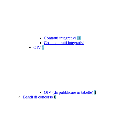
Contratti integrativi
11
Costi contratti integrativi
OIV
1
OIV (da pubblicare in tabelle)
1
Bandi di concorso
6