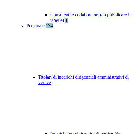
Consulenti e collaboratori (da pubblicare in
tabelle)
1
Personale
134
Titolari di incarichi dirigenziali amministrativi di
vertice
Incarichi amministrativi di vertice (da