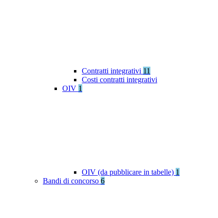
Contratti integrativi
11
Costi contratti integrativi
OIV
1
OIV (da pubblicare in tabelle)
1
Bandi di concorso
6