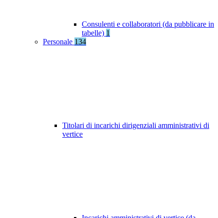
Consulenti e collaboratori (da pubblicare in
tabelle)
1
Personale
134
Titolari di incarichi dirigenziali amministrativi di
vertice
Incarichi amministrativi di vertice (da