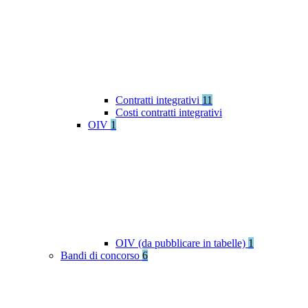
Contratti integrativi
11
Costi contratti integrativi
OIV
1
OIV (da pubblicare in tabelle)
1
Bandi di concorso
6