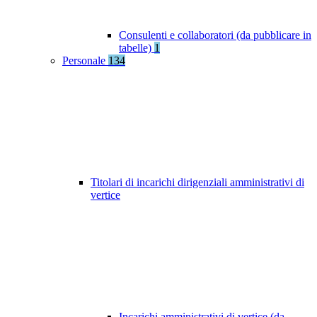
Consulenti e collaboratori (da pubblicare in
tabelle)
1
Personale
134
Titolari di incarichi dirigenziali amministrativi di
vertice
Incarichi amministrativi di vertice (da