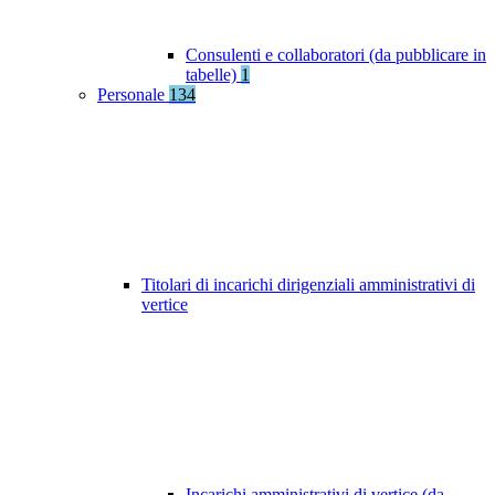
Consulenti e collaboratori (da pubblicare in
tabelle)
1
Personale
134
Titolari di incarichi dirigenziali amministrativi di
vertice
Incarichi amministrativi di vertice (da