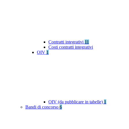
Contratti integrativi
11
Costi contratti integrativi
OIV
1
OIV (da pubblicare in tabelle)
1
Bandi di concorso
6