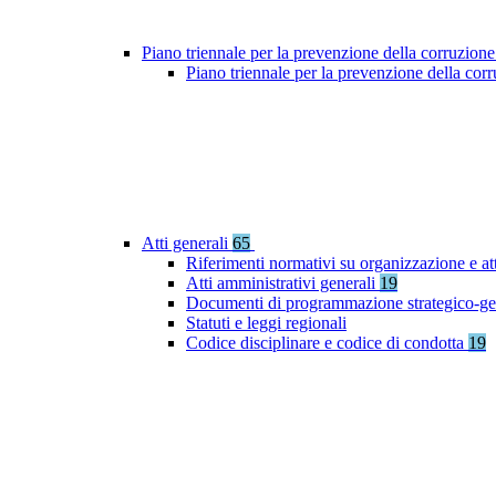
Piano triennale per la prevenzione della corruzione
Piano triennale per la prevenzione della co
Atti generali
65
Riferimenti normativi su organizzazione e at
Atti amministrativi generali
19
Documenti di programmazione strategico-ge
Statuti e leggi regionali
Codice disciplinare e codice di condotta
19