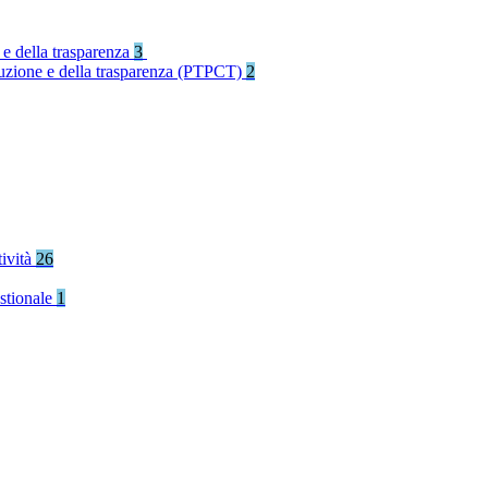
 e della trasparenza
3
rruzione e della trasparenza (PTPCT)
2
tività
26
stionale
1