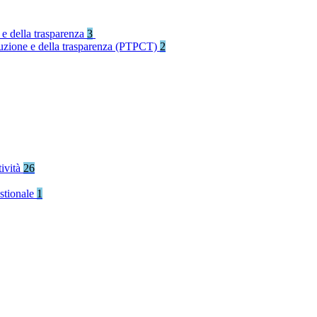
 e della trasparenza
3
rruzione e della trasparenza (PTPCT)
2
tività
26
stionale
1