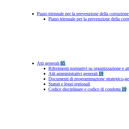
Piano triennale per la prevenzione della corruzione
Piano triennale per la prevenzione della co
Atti generali
65
Riferimenti normativi su organizzazione e at
Atti amministrativi generali
19
Documenti di programmazione strategico-ge
Statuti e leggi regionali
Codice disciplinare e codice di condotta
19