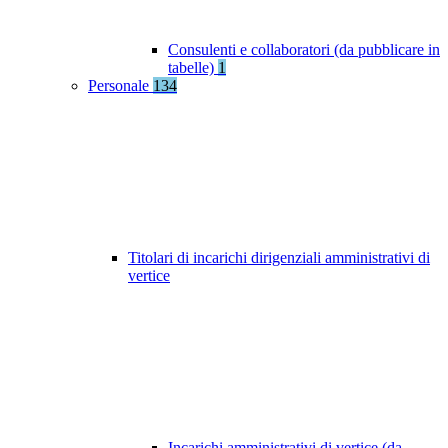
Consulenti e collaboratori (da pubblicare in
tabelle)
1
Personale
134
Titolari di incarichi dirigenziali amministrativi di
vertice
Incarichi amministrativi di vertice (da