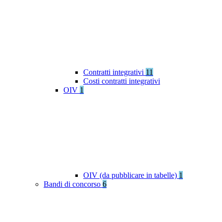
Contratti integrativi
11
Costi contratti integrativi
OIV
1
OIV (da pubblicare in tabelle)
1
Bandi di concorso
6