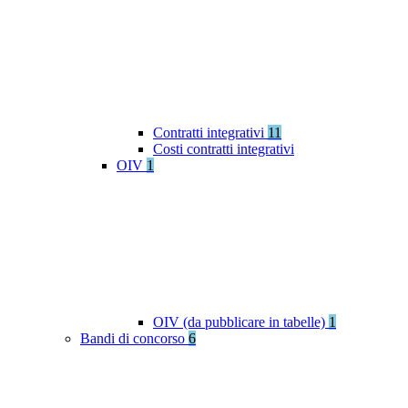
Contratti integrativi
11
Costi contratti integrativi
OIV
1
OIV (da pubblicare in tabelle)
1
Bandi di concorso
6