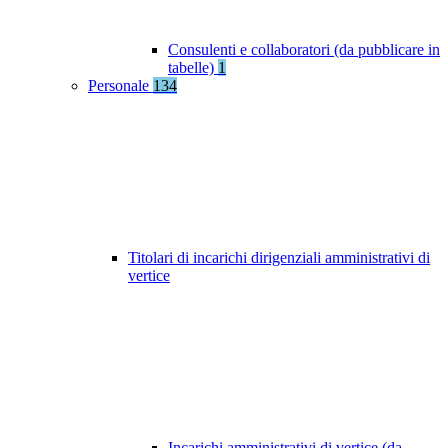
Consulenti e collaboratori (da pubblicare in
tabelle)
1
Personale
134
Titolari di incarichi dirigenziali amministrativi di
vertice
Incarichi amministrativi di vertice (da