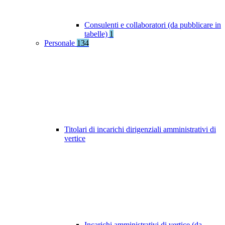
Consulenti e collaboratori (da pubblicare in
tabelle)
1
Personale
134
Titolari di incarichi dirigenziali amministrativi di
vertice
Incarichi amministrativi di vertice (da