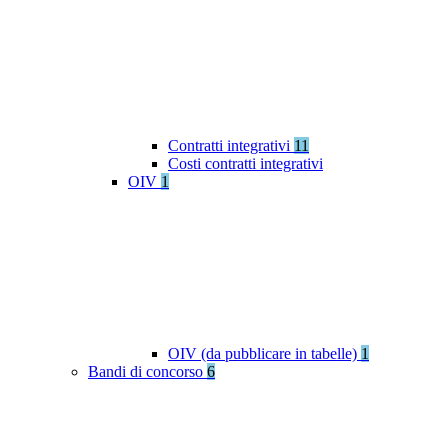
Contratti integrativi
11
Costi contratti integrativi
OIV
1
OIV (da pubblicare in tabelle)
1
Bandi di concorso
6